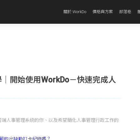
關於 WorkDo
價格與方案
部落格
教學｜開始使用WorkDo－快速完成人
雲端人事管理系統的你、以及希望簡化人事管理行政工作的
範的出缺勤打卡紀錄嗎？