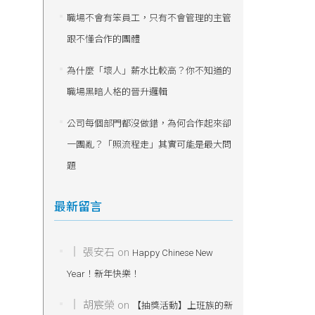
職場不會有笨員工，只有不會管理的主管
跟不懂合作的團體
為什麼「壞人」薪水比較高？你不知道的
職場黑暗人格的晉升邏輯
公司每個部門都沒做錯，為何合作起來卻
一團亂？「照流程走」其實可能是最大問
題
最新留言
張安石
on
Happy Chinese New
Year！新年快樂！
胡宸榮
on
【抽獎活動】上班族的新