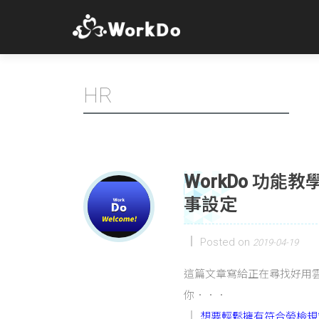
HR
WorkDo 功能
事設定
Posted on
2019-04-19
這篇文章寫給正在尋找好用
你．．．
想要輕鬆擁有符合勞檢規