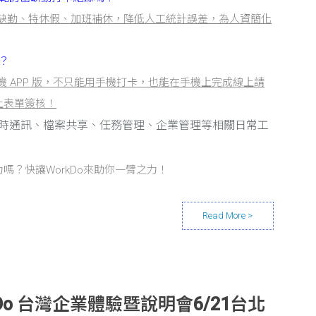
算出缺勤、特休假、加班補休，降低人工統計誤差，為人資簡化
？
有手機 APP 版，不只能用手機打卡，也能在手機上完成線上請
上表單簽核！
時通訊、檔案共享、任務管理、企業管理等相關日常工
嗎？快讓WorkDo來助你一臂之力！
kDo 台灣企業體驗暨說明會6/21台北