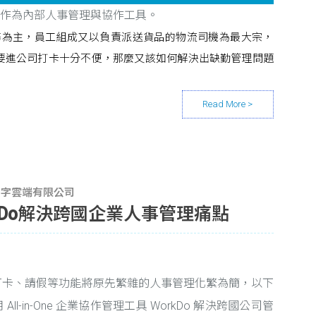
rkDo 作為內部人事管理與協作工具。
務為主，員工組成又以負責派送貨品的物流司機為最大宗，
要進公司打卡十分不便，那麼又該如何解決出缺勤管理問題
an_數字雲端有限公司
kDo解決跨國企業人事管理痛點
 的打卡、請假等功能將原先繁雜的人事管理化繁為簡，以下
l-in-One 企業協作管理工具 WorkDo 解決跨國公司管