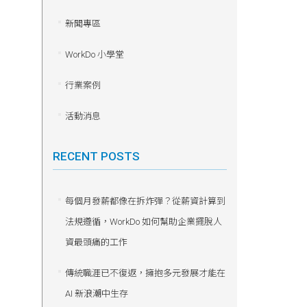
新聞專區
WorkDo 小學堂
行業案例
活動消息
RECENT POSTS
每個月發薪都像在拆炸彈？從薪資計算到
法規遵循，WorkDo 如何幫助企業擺脫人
資最頭痛的工作
傳統職涯已不復返，擁抱多元發展才能在
AI 新浪潮中生存