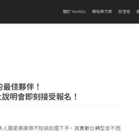
關於 WorkDo
價格與方案
部落格
的最佳夥伴！
月線上說明會即刻接受報名！
多人還是摸摸頭不知該如還下手，其實數位轉型並不困