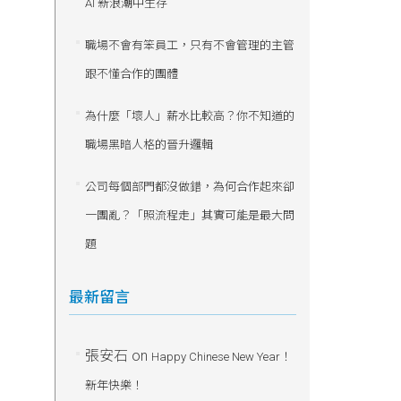
AI 新浪潮中生存
職場不會有笨員工，只有不會管理的主管
跟不懂合作的團體
為什麼「壞人」薪水比較高？你不知道的
職場黑暗人格的晉升邏輯
公司每個部門都沒做錯，為何合作起來卻
一團亂？「照流程走」其實可能是最大問
題
最新留言
張安石
on
Happy Chinese New Year！
新年快樂！