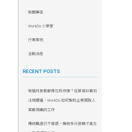
新聞專區
WorkDo 小學堂
行業案例
活動消息
RECENT POSTS
每個月發薪都像在拆炸彈？從薪資計算到
法規遵循，WorkDo 如何幫助企業擺脫人
資最頭痛的工作
傳統職涯已不復返，擁抱多元發展才能在