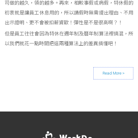
司做的越久，領的越多。再來，相較事假或病假，特休假的
初衷就是讓員工休息用的，所以請假時無需提出理由、不用
出示證明、更不會被扣薪資歐！彈性是不是很高啊？！
但是員工往往會因為特休在週年制及曆年制算法裡搞混，所
以我們就花一點時間把這兩種算法上的差異搞懂吧！
Posts navigation