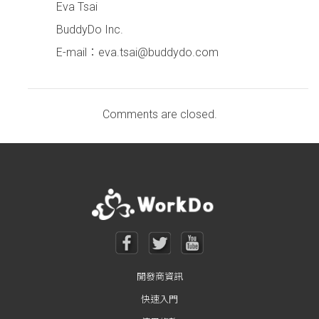
Eva Tsai
BuddyDo Inc.
E-mail：eva.tsai@buddydo.com
Comments are closed.
開發商資訊
快速入門