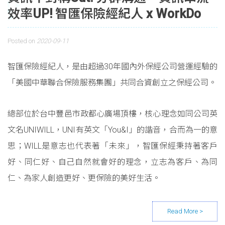
效率UP! 智匯保險經紀人 x WorkDo
Posted on
2020-09-11
智匯保險經紀人，是由超過30年國內外保經公司營運經驗的
「美國中華聯合保險服務集團」共同合資創立之保經公司。
總部位於台中豐邑市政都心廣場頂樓，核心理念如同公司英
文名UNIWILL，UNI有英文「You&I」的諧音，合而為一的意
思；WILL是意志也代表著「未來」，智匯保經秉持著客戶
好、同仁好、自己自然就會好的理念，立志為客戶、為同
仁、為家人創造更好、更保險的美好生活。