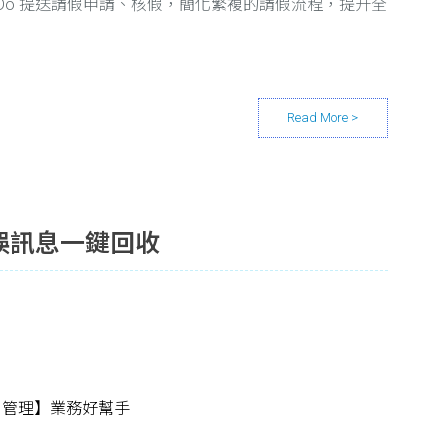
kDo 提送請假申請、核假，簡化繁複的請假流程，提升全
誤訊息一鍵回收
戶管理】業務好幫手