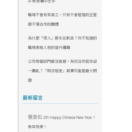
AI 新浪潮中生存
職場不會有笨員工，只有不會管理的主管
跟不懂合作的團體
為什麼「壞人」薪水比較高？你不知道的
職場黑暗人格的晉升邏輯
公司每個部門都沒做錯，為何合作起來卻
一團亂？「照流程走」其實可能是最大問
題
最新留言
張安石
on
Happy Chinese New Year！
新年快樂！