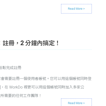
步：註冊，2 分鐘內搞定！
輕鬆鬆完成註冊
步，您會需要註冊一個使用者帳號。您可以用這個帳號同時登
Do [註]，在 WorkDo 裡更可以用這個帳號同時加入多家公
立所需要的任何工作團隊！