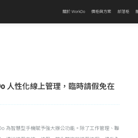
關於 WorkDo
價格與方案
部落格
kDo 人性化線上管理，臨時請假免在
kDo 為智慧型手機賦予強大辦公功能。除了工作管理、聯