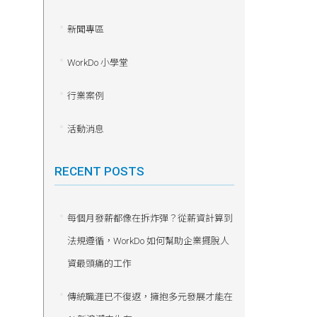
新聞專區
WorkDo 小學堂
行業案例
活動消息
RECENT POSTS
每個月發薪都像在拆炸彈？從薪資計算到
法規遵循，WorkDo 如何幫助企業擺脫人
資最頭痛的工作
傳統職涯已不復返，擁抱多元發展才能在