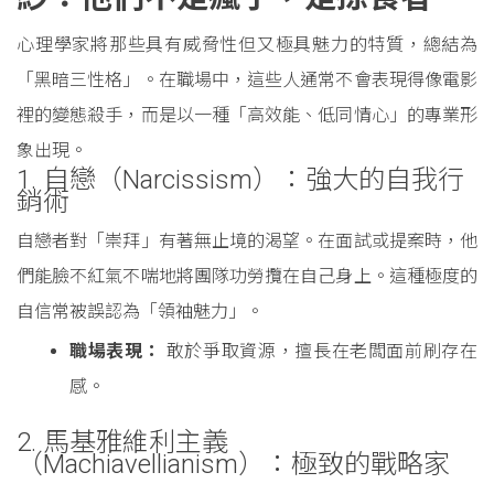
心理學家將那些具有威脅性但又極具魅力的特質，總結為
「黑暗三性格」。在職場中，這些人通常不會表現得像電影
裡的變態殺手，而是以一種「高效能、低同情心」的專業形
象出現。
1. 自戀（Narcissism）：強大的自我行
銷術
自戀者對「崇拜」有著無止境的渴望。在面試或提案時，他
們能臉不紅氣不喘地將團隊功勞攬在自己身上。這種極度的
自信常被誤認為「領袖魅力」。
職場表現：
敢於爭取資源，擅長在老闆面前刷存在
感。
2. 馬基雅維利主義
（Machiavellianism）：極致的戰略家