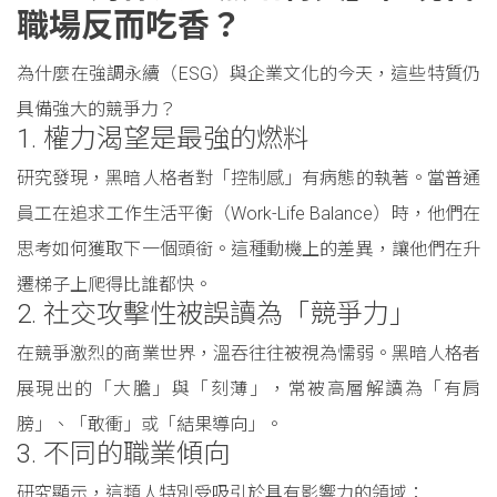
職場反而吃香？
為什麼在強調永續（ESG）與企業文化的今天，這些特質仍
具備強大的競爭力？
1. 權力渴望是最強的燃料
研究發現，黑暗人格者對「控制感」有病態的執著。當普通
員工在追求工作生活平衡（Work-Life Balance）時，他們在
思考如何獲取下一個頭銜。這種動機上的差異，讓他們在升
遷梯子上爬得比誰都快。
2. 社交攻擊性被誤讀為「競爭力」
在競爭激烈的商業世界，溫吞往往被視為懦弱。黑暗人格者
展現出的「大膽」與「刻薄」，常被高層解讀為「有肩
膀」、「敢衝」或「結果導向」。
3. 不同的職業傾向
研究顯示，這類人特別受吸引於具有影響力的領域：