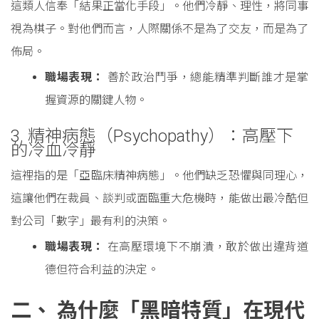
這類人信奉「結果正當化手段」。他們冷靜、理性，將同事
視為棋子。對他們而言，人際關係不是為了交友，而是為了
佈局。
職場表現：
善於政治鬥爭，總能精準判斷誰才是掌
握資源的關鍵人物。
3. 精神病態（Psychopathy）：高壓下
的冷血冷靜
這裡指的是「亞臨床精神病態」。他們缺乏恐懼與同理心，
這讓他們在裁員、談判或面臨重大危機時，能做出最冷酷但
對公司「數字」最有利的決策。
職場表現：
在高壓環境下不崩潰，敢於做出違背道
德但符合利益的決定。
二、 為什麼「黑暗特質」在現代