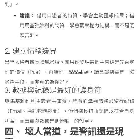
到」。
建議：
借用自戀者的特質，學會主動匯報成果；借
用馬基雅維利的特質，學會觀察權力結構，而不是悶
頭苦幹。
2. 建立情緒邊界
黑暗人格者擅長情感操縱。如果你發現某個主管總是先否定
你的價值（Pua），再給你一點點甜頭，請意識到這是一種
操控手段，而非真的為你好。
3. 數據與紀錄是最好的護身符
與馬基雅維利主義者共事時，所有的溝通請務必留存紀錄
（Email、通訊軟體截圖）。他們擅長扭曲記憶以符合自身
利益，而事實與數據是他們唯一的剋星。
四、 壞人當道，是警訊還是現