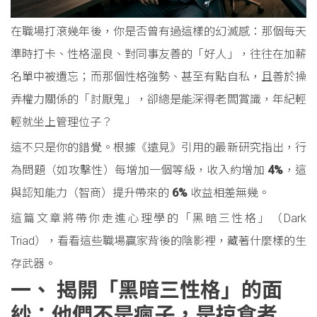
在職場打滾幾年後，你是否曾有過這樣的幻滅感：那個每天
準時打卡、性格溫良、對同事友善的「好人」，往往在加薪
名單中被遺忘；而那個性格強勢、甚至有點自私，且善於操
弄權力關係的「討厭鬼」，卻總是能深得老闆賞識，年紀輕
輕就坐上管理位子？
這不只是你的錯覺。根據《遠見》引用的最新研究指出，行
為問題（如攻擊性）每增加一個等級，收入約增加
4%
，這
與認知能力（智商）提升帶來的
6%
收益相差無幾。
這篇文章將帶你走進心理學的「黑暗三性格」（Dark
Triad），看看這些職場贏家背後的陰影裡，藏著什麼樣的生
存武器。
一、 揭開「黑暗三性格」的面
紗：他們不是瘋子，是掠食者