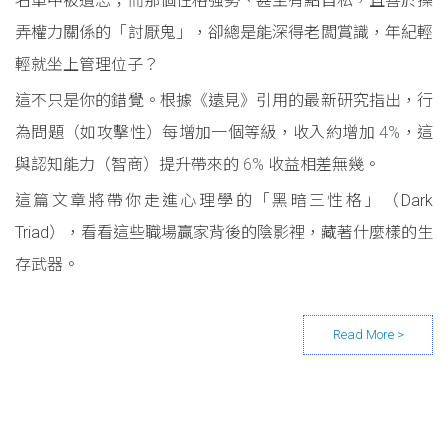
名單中被遺忘；而那個性格強勢、甚至有點自私，且善於操
弄權力關係的「討厭鬼」，卻總是能深得老闆賞識，年紀輕
輕就坐上管理位子？
這不只是你的錯覺。根據《遠見》引用的最新研究指出，行
為問題（如攻擊性）每增加一個等級，收入約增加
4%
，這
與認知能力（智商）提升帶來的
6%
收益相差無幾。
這篇文章將帶你走進心理學的「黑暗三性格」（Dark
Triad），看看這些職場贏家背後的陰影裡，藏著什麼樣的生
存武器。