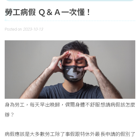
勞工病假 Ｑ＆Ａ一次懂！
Posted on
2023-10-13
身為勞工，每天早出晚歸，偶爾身體不舒服想請病假該怎麼
辦？
病假應該是大多數勞工除了事假跟特休外最長申請的假別了