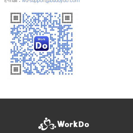
E-mail：
wd-support@buddydo.com