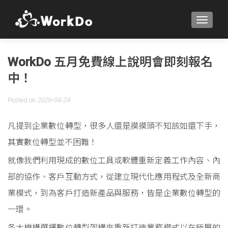
TOGGLE
WorkDo 五月免費線上說明會即刻報名
中！
Posted on
2026-04-24
凡提到企業數位轉型，很多人還是摸摸頭不知該如還下手，
其實數位轉型並不困難！
就像我們利用現成的數位工具或軟體重新定義工作內容、內
部的協作、客戶互動方式，從建立現代化應用程式及全新商
業模式，到為客戶打造新產品與服務，皆是企業數位轉型的
一環。
各大機構選擇數位轉型架構來重新打造業務模式以在所屬的