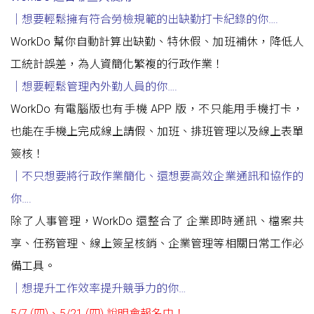
｜想要輕鬆擁有符合勞檢規範的出缺勤打卡紀錄的你
….
WorkDo 幫你自動計算出缺勤、特休假、加班補休，降低人
工統計誤差，為人資簡化繁複的行政作業！
｜想要輕鬆管理內外勤人員的你….
WorkDo 有電腦版也有手機 APP 版，不只能用手機打卡，
也能在手機上完成線上請假、加班、排班管理以及線上表單
簽核！
｜不只想要將行政作業簡化
、
還想要高效企業通訊和協作的
你
….
除了人事管理，WorkDo 還整合了 企業即時通訊、檔案共
享、任務管理、線上簽呈核銷、企業管理等相關日常工作必
備工具。
｜想提升工作效率提升競爭力的你
…
5/7 (四)、5/21 (四) 說明會報名中！