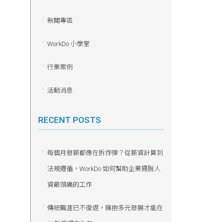
新聞專區
WorkDo 小學堂
行業案例
活動消息
RECENT POSTS
每個月發薪都像在拆炸彈？從薪資計算到
法規遵循，WorkDo 如何幫助企業擺脫人
資最頭痛的工作
傳統職涯已不復返，擁抱多元發展才能在