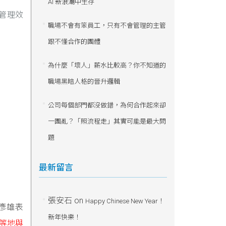
AI 新浪潮中生存
事管理效
職場不會有笨員工，只有不會管理的主管
跟不懂合作的團體
為什麼「壞人」薪水比較高？你不知道的
職場黑暗人格的晉升邏輯
公司每個部門都沒做錯，為何合作起來卻
一團亂？「照流程走」其實可能是最大問
題
最新留言
張安石
on
Happy Chinese New Year！
 賴彥雄表
新年快樂！
陸等地與