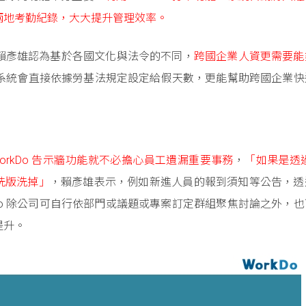
兩地考勤紀錄，大大提升管理效率。
賴彥雄認為基於各國文化與法令的不同，
跨國企業人資更需要能
的請假系統會直接依據勞基法規定設定給假天數，更能幫助跨國企業
orkDo 告示牆功能就不必擔心員工遺漏重要事務
，
「如果是透過 
被洗版洗掉」
，賴彥雄表示，例如新進人員的報到須知等公告，透
Do 除公司可自行依部門或議題或專案訂定群組聚焦討論之外，
提升。