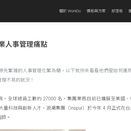
關於 WorkDo
價格與方案
部落格
企業人事管理痛點
原先繁雜的人事管理化繁為簡，以下就快來看看他們是如何運用 All
司管理不易的狀況！
應商，全球總員工數約 27000 名，集團業務目前已擴展至美國
大量科技與創新人才，浪潮集團（Inspur）於今年 4 月正式在
程師。