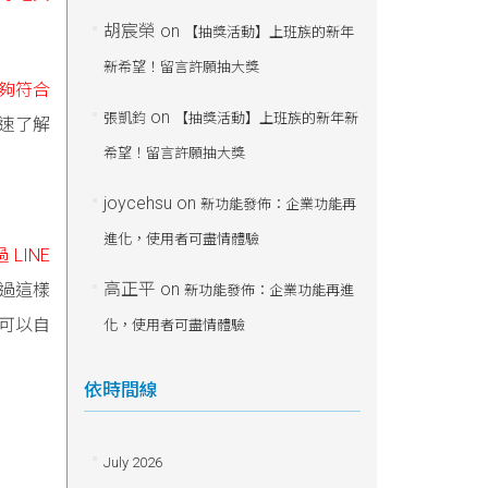
胡宸榮
on
【抽獎活動】上班族的新年
新希望！留言許願抽大獎
夠符合
on
張凱鈞
【抽獎活動】上班族的新年新
快速了解
希望！留言許願抽大獎
joycehsu
on
新功能發佈：企業功能再
進化，使用者可盡情體驗
LINE
高正平
on
過這樣
新功能發佈：企業功能再進
也可以自
化，使用者可盡情體驗
依時間線
July 2026