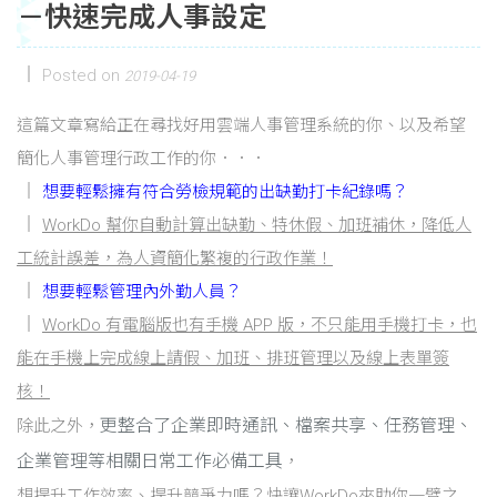
－快速完成人事設定
Posted on
2019-04-19
這篇文章寫給正在尋找好用雲端人事管理系統的你、以及希望
簡化人事管理行政工作的你．．．
想要輕鬆擁有符合勞檢規範的出缺勤打卡紀錄嗎？
WorkDo 幫你自動計算出缺勤、特休假、加班補休，降低人
工統計誤差，為人資簡化繁複的行政作業！
想要輕鬆管理內外勤人員？
WorkDo 有電腦版也有手機 APP 版，不只能用手機打卡，也
能在手機上完成線上請假、加班、排班管理以及線上表單簽
核！
更整合了企業即時通訊、檔案共享、任務管理、
除此之外，
企業管理等相關日常工作必備工具
，
想提升工作效率、提升競爭力嗎？快讓WorkDo來助你一臂之