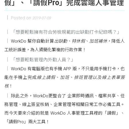
假」、「請假Pro」完成雲端人事管理
Posted on
2019-07-09
「想要輕鬆擁有符合勞檢規範的出缺勤打卡紀錄嗎？」
WorkDo 幫你自動計算
出缺勤
、
特休假
、
加班補休
，降低人
工統計誤差，為人資簡化繁複的行政作業！
「想要輕鬆管理內外勤人員？」
WorkDo 有電腦版也有手機 APP 版，不只能用手機打卡，也
能在手機上完成
線上請假
、
加班
、
排班管理以及線上表單簽
核
！
除此之外，WorkDo更整合了 企業即時通訊、檔案共享、任
務管理、線上簽呈核銷、企業管理等相關日常工作必備工具。
而今天要來介紹的就是 WorkDo 人事管理工具裡的「請假」、
「請假Pro」兩大工具！