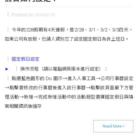
Posted on
2019-02-19
今年的228假期有4天連假，是2/28、3/1、3/2、3/3四天，
如果公司有放假，也請人資別忘了設定國定假日為非上班日。
國定假日設定
➤
操作流程（請以電腦網頁版本進行設定）：
點選藍色圓形的 Do 圖示→進入人事工具→公司行事曆設定
→點擊要修改的行事曆後進入該行事曆→點擊該頁面最下方管
理活動→新增→完成新增活動中的活動類型選擇國定假日與填
寫相關資訊後儲存