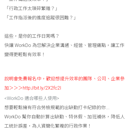
「行政工作太瑣碎繁雜？」
「工作指派後的進度追蹤很困難？」
這些，是你的工作日常嗎？
快讓 WorkDo 為您解決企業溝通、經營、管理痛點，讓工作
變得更輕鬆有效率！
說明會免費報名中，歡迎想提升效率的團隊、公司、企業參
加＞＞＞http://bit.ly/2X2fc2I
<WorkDo 適合哪些人使用>
想要輕鬆擁有符合勞檢規範的出缺勤打卡紀錄的你….
WorkDo 幫你自動計算出缺勤、特休假、加班補休，降低人
工統計誤差，為人資簡化繁複的行政作業！