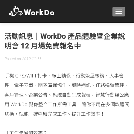
TOGGLE
活動訊息｜WorkDo 產品體驗暨企業說
明會 12 月場免費報名中
Posted on
2019-11-11
手機 GPS/WIFI 打卡、線上請假、行動簽呈核銷、人事管
理、電子表單、團隊溝通協作、即時通訊、任務追蹤管理、
客戶管理、企業公告、系統自動生成報表，智慧行動辦公應
用 WorkDo 幫你整合工作所需工具，讓你不用在多個軟體間
切換，就能一鍵輕鬆完成工作、提升工作效率！
「工作溝通沒效率？」