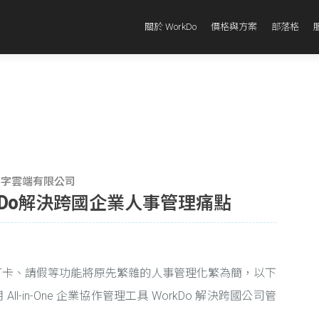
關於 WorkDo
價格與方案
部落格
an_數字雲端有限公司
kDo解決跨國企業人事管理痛點
 的打卡、請假等功能將原先繁雜的人事管理化繁為簡，以下
l-in-One 企業協作管理工具 WorkDo 解決跨國公司管