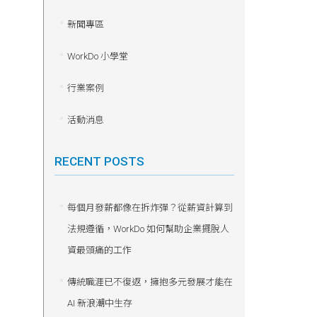
新聞專區
WorkDo 小學堂
行業案例
活動消息
RECENT POSTS
每個月發薪都像在拆炸彈？從薪資計算到
法規遵循，WorkDo 如何幫助企業擺脫人
資最頭痛的工作
傳統職涯已不復返，擁抱多元發展才能在
AI 新浪潮中生存