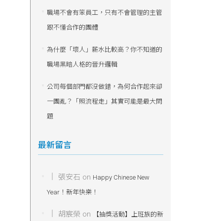
職場不會有笨員工，只有不會管理的主管
跟不懂合作的團體
為什麼「壞人」薪水比較高？你不知道的
職場黑暗人格的晉升邏輯
公司每個部門都沒做錯，為何合作起來卻
一團亂？「照流程走」其實可能是最大問
題
最新留言
張安石
on
Happy Chinese New
Year！新年快樂！
胡宸榮
on
【抽獎活動】上班族的新