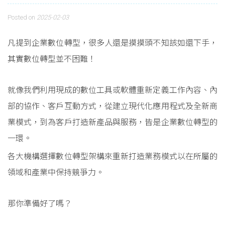
Posted on
2025-02-03
凡提到企業數位轉型，很多人還是摸摸頭不知該如還下手，
其實數位轉型並不困難！
就像我們利用現成的數位工具或軟體重新定義工作內容、內
部的協作、客戶互動方式，從建立現代化應用程式及全新商
業模式，到為客戶打造新產品與服務，皆是企業數位轉型的
一環。
各大機構選擇數位轉型架構來重新打造業務模式以在所屬的
領域和產業中保持競爭力。
那你準備好了嗎？