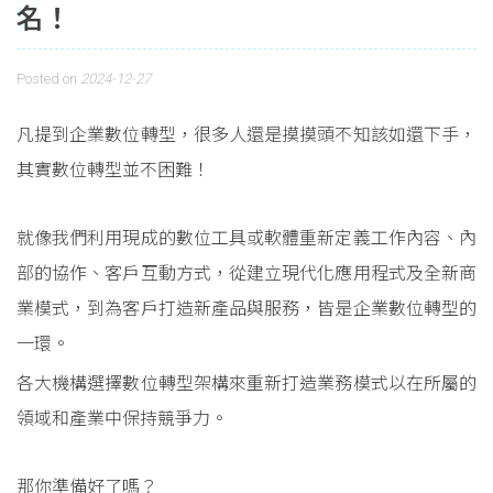
名！
Posted on
2024-12-27
凡提到企業數位轉型，很多人還是摸摸頭不知該如還下手，
其實數位轉型並不困難！
就像我們利用現成的數位工具或軟體重新定義工作內容、內
部的協作、客戶互動方式，從建立現代化應用程式及全新商
業模式，到為客戶打造新產品與服務，皆是企業數位轉型的
一環。
各大機構選擇數位轉型架構來重新打造業務模式以在所屬的
領域和產業中保持競爭力。
那你準備好了嗎？