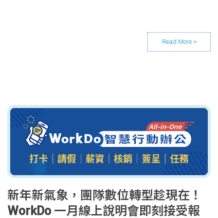
新年新氣象，團隊數位轉型趁現在！
WorkDo 一月線上說明會即刻接受報