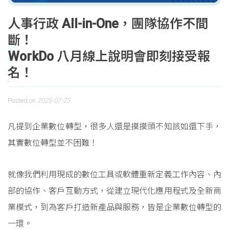
人事行政 All-in-One，團隊協作不間
斷！
WorkDo 八月線上說明會即刻接受報
名！
Posted on
2025-07-25
凡提到企業數位轉型，很多人還是摸摸頭不知該如還下手，
其實數位轉型並不困難！
就像我們利用現成的數位工具或軟體重新定義工作內容、內
部的協作、客戶互動方式，從建立現代化應用程式及全新商
業模式，到為客戶打造新產品與服務，皆是企業數位轉型的
一環。