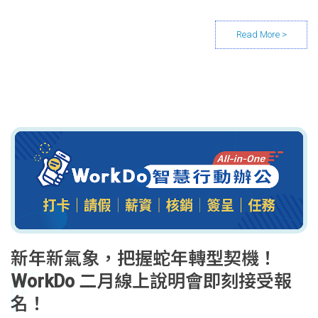
新年新氣象，把握蛇年轉型契機！
WorkDo 二月線上說明會即刻接受報
名！