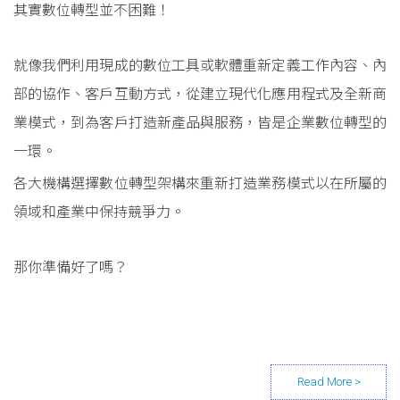
其實數位轉型並不困難！
就像我們利用現成的數位工具或軟體重新定義工作內容、內
部的協作、客戶互動方式，從建立現代化應用程式及全新商
業模式，到為客戶打造新產品與服務，皆是企業數位轉型的
一環。
各大機構選擇數位轉型架構來重新打造業務模式以在所屬的
領域和產業中保持競爭力。
那你準備好了嗎？