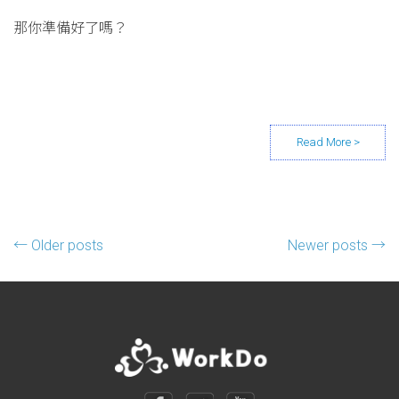
那你準備好了嗎？
Posts navigation
←
Older posts
Newer posts
→