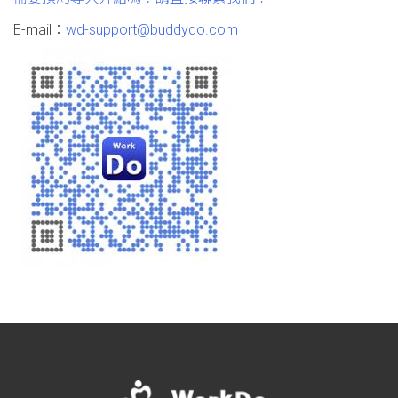
E-mail：
wd-support@buddydo.com