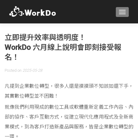
TOGGLE
立即提升效率與透明度！
WorkDo 六月線上說明會即刻接受報
名！
Posted on
2025-05-28
凡提到企業數位轉型，很多人還是摸摸頭不知該如還下手，
其實數位轉型並不困難！
就像我們利用現成的數位工具或軟體重新定義工作內容、內
部的協作、客戶互動方式，從建立現代化應用程式及全新商
業模式，到為客戶打造新產品與服務，皆是企業數位轉型的
一環。