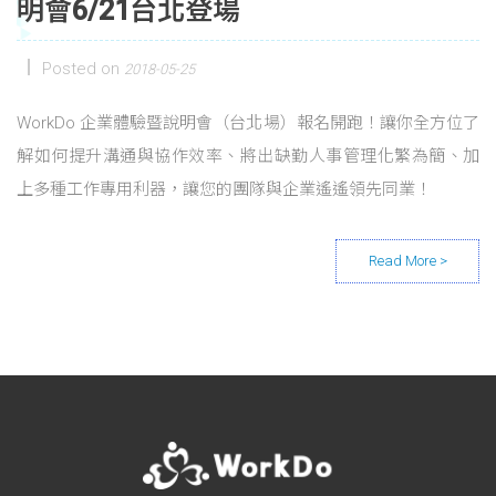
明會6/21台北登場
Posted on
2018-05-25
WorkDo 企業體驗暨說明會（台北場）報名開跑！讓你全方位了
解如何提升溝通與協作效率、將出缺勤人事管理化繁為簡、加
上多種工作專用利器，讓您的團隊與企業遙遙領先同業！
Posts navigation