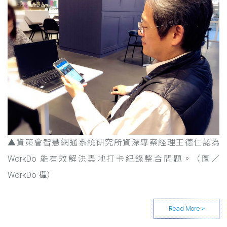
▲資策會智慧網通系統研
究所資深專案經理王德仁認為
WorkDo 能有效解決異地打卡紀錄整合問題。（圖／
WorkDo 攝）