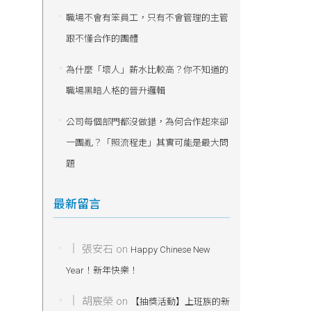
職場不會有笨員工，只有不會管理的主管
跟不懂合作的團體
為什麼「壞人」薪水比較高？你不知道的
職場黑暗人格的晉升邏輯
公司每個部門都沒做錯，為何合作起來卻
一團亂？「照流程走」其實可能是最大問
題
最新留言
張安石
on
Happy Chinese New
Year！新年快樂！
胡宸榮
on
【抽獎活動】上班族的新