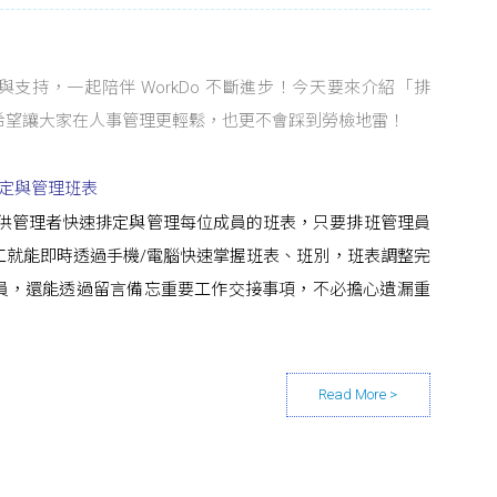
喜愛與支持，一起陪伴 WorkDo 不斷進步！今天要來介紹「排
希望讓大家在人事管理更輕鬆，也更不會踩到勞檢地雷！
定與管理班表
要提供管理者快速排定與管理每位成員的班表，只要排班管理員
工就能即時透過手機/電腦快速掌握班表、班別，班表調整完
員，還能透過留言備忘重要工作交接事項，不必擔心遺漏重