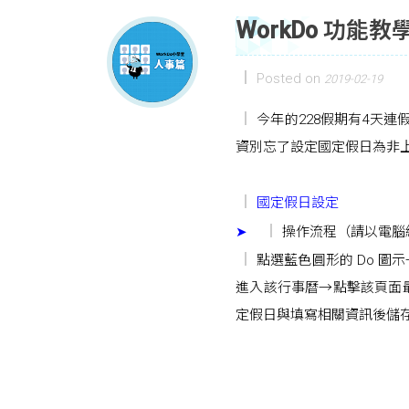
WorkDo 功
Posted on
2019-02-19
今年的228假期有4天連假
資別忘了設定國定假日為非
國定假日設定
➤
操作流程（請以電腦
點選藍色圓形的 Do 
進入該行事曆→點擊該頁面
定假日與填寫相關資訊後儲