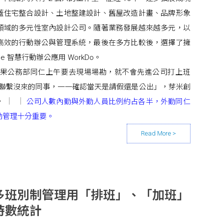
蓋住宅整合設計、土地整建設計、舊屋改造計畫、品牌形象
領域的多元性室內設計公司。隨著業務發展越來越多元，以
高效的行動辦公與管理系統，最後在多方比較後，選擇了擁
One 智慧行動辦公應用 WorkDo。
前，如果公務部同仁上午要去現場場勘，就不會先進公司打上班
ne 聯繫沒來的同事，一一確認當天是請假還是公出」，芽米創
，
公司人數內勤與外勤人員比例約占各半，外勤同仁
勤管理十分重要。
多班別制管理用「排班」、「加班」
時數統計