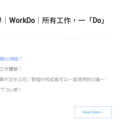
教學｜WorkDo｜所有工作，一「Do」
麼是Do按鈕？
效工作體驗！
以顯示您在公司／群組中和成員可以一起使用的功能～
 Do 吧！