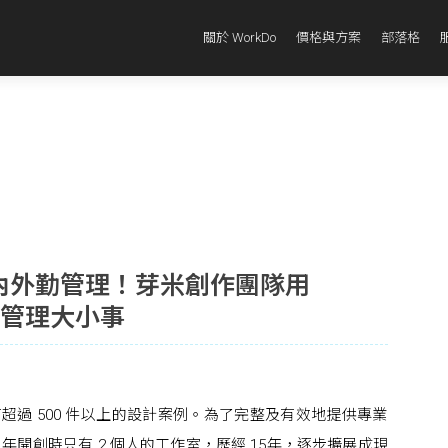
關於 WorkDo
價格與方案
部落格
內外勤管理！芽米創作團隊用
事管理大小事
超過 500 件以上的設計案例。為了完整及有效地提供專業
3 年開創時只有 2 個人的工作室，歷經 15年，逐步擴展成現