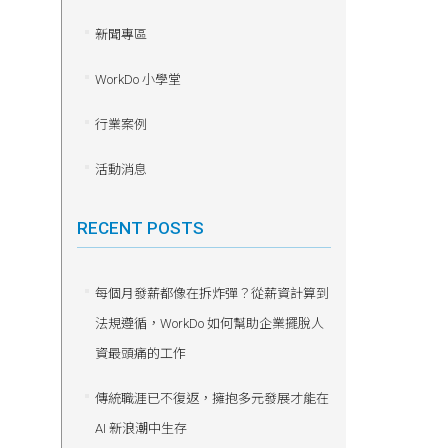
新聞專區
WorkDo 小學堂
行業案例
活動消息
RECENT POSTS
每個月發薪都像在拆炸彈？從薪資計算到
法規遵循，WorkDo 如何幫助企業擺脫人
資最頭痛的工作
傳統職涯已不復返，擁抱多元發展才能在
AI 新浪潮中生存