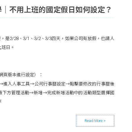
能教學｜不用上班的國定假日如何設定？
，是2/28、3/1、3/2、3/3四天，如果公司有放假，也請人
上班日。
網頁版本進行設定）：
圖示→進入人事工具→公司行事曆設定→點擊要修改的行事曆後
最下方管理活動→新增→完成新增活動中的活動類型選擇國
存