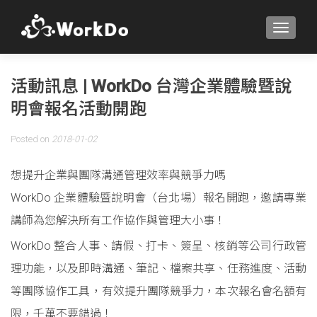
TOGGLE
活動訊息 | WorkDo 台灣企業體驗暨說
明會報名活動開跑
Posted on
2018-01-02
想提升企業與團隊溝通管理效率與競爭力嗎
WorkDo 企業體驗暨說明會（台北場）報名開跑，邀請專業
講師為您解決所有工作協作與管理大小事！
WorkDo 整合人事、請假、打卡、簽呈、核銷等公司行政管
理功能，以及即時溝通、筆記、檔案共享、任務進度、活動
等團隊協作工具，有效提升團隊競爭力，本次報名會名額有
限，千萬不要錯過！