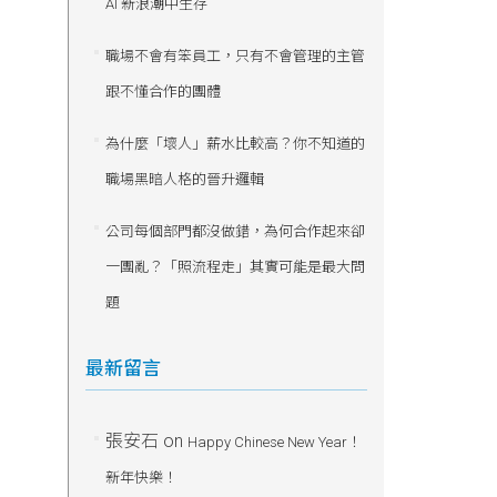
AI 新浪潮中生存
職場不會有笨員工，只有不會管理的主管
跟不懂合作的團體
為什麼「壞人」薪水比較高？你不知道的
職場黑暗人格的晉升邏輯
公司每個部門都沒做錯，為何合作起來卻
一團亂？「照流程走」其實可能是最大問
題
最新留言
張安石
on
Happy Chinese New Year！
新年快樂！