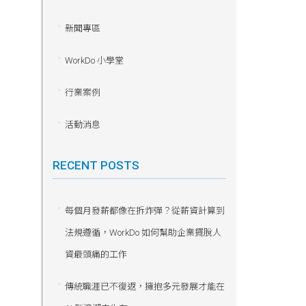
新聞專區
WorkDo 小學堂
行業案例
活動消息
RECENT POSTS
每個月發薪都像在拆炸彈？從薪資計算到
法規遵循，WorkDo 如何幫助企業擺脫人
資最頭痛的工作
傳統職涯已不復返，擁抱多元發展才能在