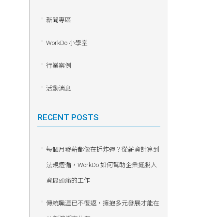
新聞專區
WorkDo 小學堂
行業案例
活動消息
RECENT POSTS
每個月發薪都像在拆炸彈？從薪資計算到
法規遵循，WorkDo 如何幫助企業擺脫人
資最頭痛的工作
傳統職涯已不復返，擁抱多元發展才能在