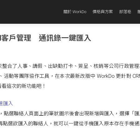
關於 WorkDo
價格與方案
部落格
CRM客戶管理 通訊錄一鍵匯入
 不只整合了人事、請假、出缺勤打卡、簽呈、核銷等公司行政管
動等團隊協作工具，在本次最新改版中 WorkDo 更針對 CR
看看這次的新功能吧！
速匯入
理工具，點選聯絡人頁面上的筆狀圖示後會出現新增與匯入，選擇「
訊，再點選欲匯入的聯絡人，就可以一鍵從手機匯入原本存在手機