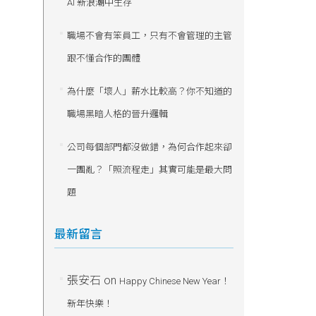
AI 新浪潮中生存
職場不會有笨員工，只有不會管理的主管
跟不懂合作的團體
為什麼「壞人」薪水比較高？你不知道的
職場黑暗人格的晉升邏輯
公司每個部門都沒做錯，為何合作起來卻
一團亂？「照流程走」其實可能是最大問
題
最新留言
張安石
on
Happy Chinese New Year！
新年快樂！