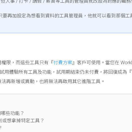
，但人事 / 打卡 / 請假 / 薪資等工具的管理員就改設為對應的職務
，只要再加設定為想看到資料的工具管理員，他就可以看到那個工
用權限，而這些工具只有『
付費方案
』客戶可使用。當您在 WorkD
可以試用體驗所有工具及功能，試用期結束仍未付費，將回復成為
無法再新增或異動，也將無法再啟用其它進階工具。
使用哪些功能？
到或想拿掉特定工具？
？