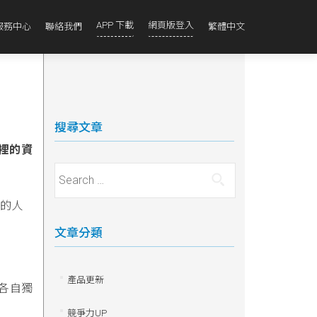
APP 下載
網頁版登入
服務中心
聯絡我們
繁體中文
搜尋文章
裡的資
Search for:
工的人
文章分類
產品更新
員各自獨
競爭力UP