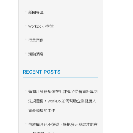
新聞專區
WorkDo 小學堂
行業案例
活動消息
RECENT POSTS
每個月發薪都像在拆炸彈？從薪資計算到
法規遵循，WorkDo 如何幫助企業擺脫人
資最頭痛的工作
傳統職涯已不復返，擁抱多元發展才能在