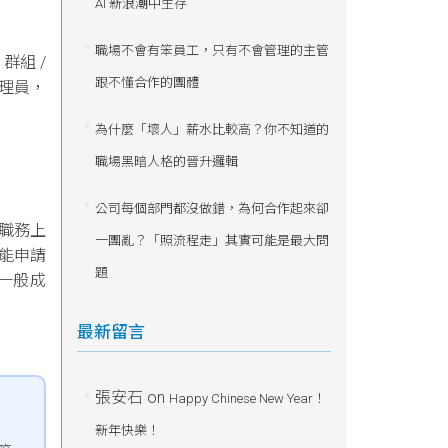
AI 新浪潮中生存
職場不會有笨員工，只有不會管理的主管
群組 /
跟不懂合作的團體
理員，
為什麼「壞人」薪水比較高？你不知道的
職場黑暗人格的晉升邏輯
公司每個部門都沒做錯，為何合作起來卻
職務上
一團亂？「照流程走」其實可能是最大問
只能申請
題
一般成
最新留言
張安石
on
Happy Chinese New Year！
新年快樂！