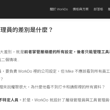
關於 WorkDo
價格與方案
部落格
管理員的差別是什麼？
大差別，就是
前者掌管層級裡的所有設定，後者只能管理工具
這二個情境…
訊人員，要負責 WorkDo 裡的公司設定，但 Mike 不應該看到所有員
定？
照理來說權限很大，為什麼他看不到打卡和請假裡的所有資料？
不特定人員
。於是，WorkDo 就設計了層級管理員與工具管理