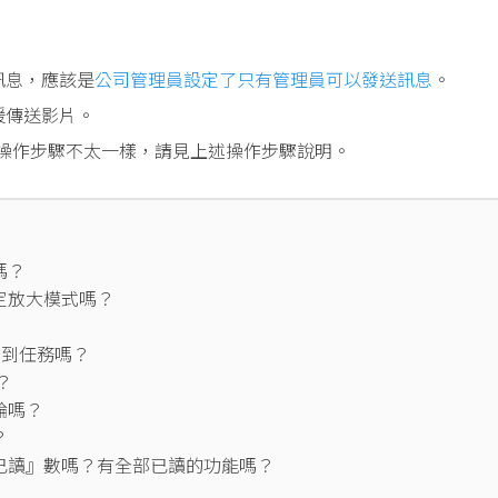
訊息，應該是
公司管理員設定了只有管理員可以發送訊息
。
援傳送影片。
式和操作步驟不太一樣，請見上述操作步驟說明。
嗎？
定放大模式嗎？
 貼到任務嗎？
？
論嗎？
？
已讀』數嗎？有全部已讀的功能嗎？