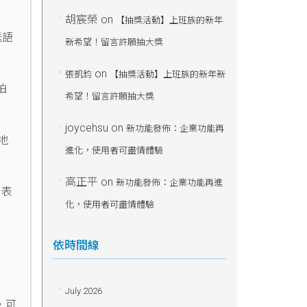
胡宸榮
on
【抽獎活動】上班族的新年
送語
新希望！留言許願抽大獎
on
張凱鈞
【抽獎活動】上班族的新年新
拍
希望！留言許願抽大獎
joycehsu
on
新功能發佈：企業功能再
地
進化，使用者可盡情體驗
高正平
on
新功能發佈：企業功能再進
 表
化，使用者可盡情體驗
依時間線
July 2026
，可