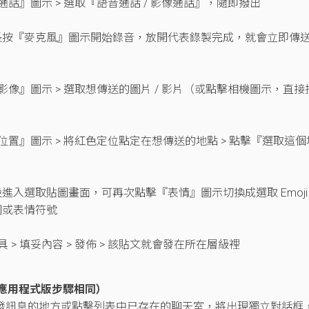
通話』圖示 > 選取『語音通話 / 影像通話』，隨即撥出
 長按『麥克風』圖示開始錄音，放開代表錄製完成，就會立即傳
影像』圖示 > 選取想傳送的圖片 / 影片（或點擊相機圖示，直接
位置』圖示 > 將紅色定位點定在想傳送的地點 > 點擊『選取這個
入選取貼圖畫面，可再次點擊『表情』圖示切換成選取 Emoji
圖或表情符號
> 填妥內容 > 發佈 > 該貼文就會發在所在層級裡
應用程式版步驟相同）
想發訊息的地方或點擊列表中已存在的聊天室，將出現獨立對話框