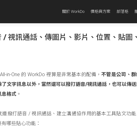
關於 WorkDo
價格與方案
部落格
 / 視訊通話、傳圖片、影片、位置、貼圖
n-One 的 WorkDo 裡算是非常基本的配備，
不管是公司、群
除了文字訊息以外，當然還可以撥打語音/視訊通話，也可以傳送
訊息格式
。
，就連撥打語音 / 視訊通話、建立溝通協作用的基本工具貼文功
共有哪些貼心功能：