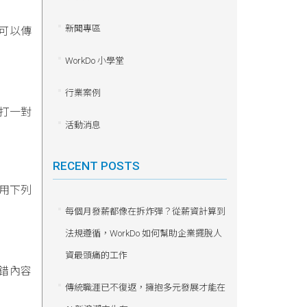
新聞專區
還可以傳
WorkDo 小學堂
行業案例
打一對
活動消息
RECENT POSTS
用下列
每個月發薪都像在拆炸彈？從薪資計算到
法規遵循，WorkDo 如何幫助企業擺脫人
資最頭痛的工作
錯內容
傳統職涯已不復返，擁抱多元發展才能在