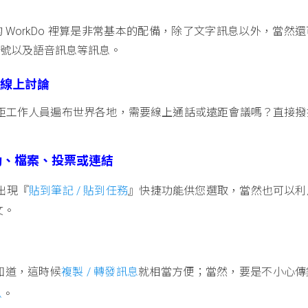
ne 的 WorkDo 裡算是非常基本的配備，除了文字訊息以外，當然
表情符號以及語音訊息等訊息。
起線上討論
距工作人員遍布世界各地，需要線上通話或遠距會議嗎？直接撥
動、檔案、投票或連結
出現『
貼到筆記 / 貼到任務
』快捷功能供您選取，當然也可以利
文。
友知道，這時候
複製 / 轉發訊息
就相當方便；當然，要是不小心傳
息
。