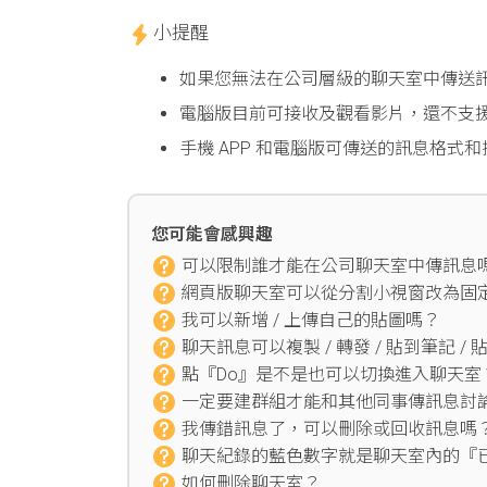
小提醒
如果您無法在公司層級的聊天室中傳送
電腦版目前可接收及觀看影片，還不支
手機 APP 和電腦版可傳送的訊息格
您可能會感興趣
可以限制誰才能在公司聊天室中傳訊息
網頁版聊天室可以從分割小視窗改為固
我可以新增 / 上傳自己的貼圖嗎？
聊天訊息可以複製 / 轉發 / 貼到筆記 /
點『Do』是不是也可以切換進入聊天室
一定要建群組才能和其他同事傳訊息討
我傳錯訊息了，可以刪除或回收訊息嗎
聊天紀錄的藍色數字就是聊天室內的『
如何刪除聊天室？