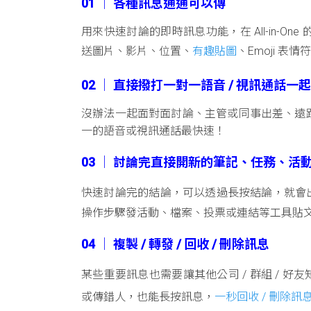
01 │ 各種訊息通通可以傳
用來快速討論的即時訊息功能，在 All-in-O
送圖片、影片、位置、
有趣貼圖
、Emoji 
02 │ 直接撥打一對一語音 / 視訊通話一
沒辦法一起面對面討論、主管或同事出差、遠
一的語音或視訊通話最快速！
03 │ 討論完直接開新的筆記、任務、活
快速討論完的結論，可以透過長按結論，就會
操作步驟發活動、檔案、投票或連結等工具貼
04 │ 複製 / 轉發 / 回收 / 刪除訊息
某些重要訊息也需要讓其他公司 / 群組 / 好
或傳錯人，也能長按訊息，
一秒回收 / 刪除訊