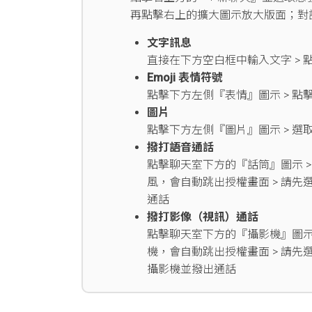
再點擊右上的擴大圖示放大版面；對
文字訊息
直接在下方空白框中輸入文字 > 
Emoji 表情符號
點擊下方左側『表情』圖示 > 點
圖片
點擊下方左側『圖片』圖示 > 選
撥打語音通話
點擊聊天室下方的『話筒』圖示 >
風，會自動跳出授權畫面 > 請先
通話
撥打影像（視訊）通話
點擊聊天室下方的『攝影機』圖示 
機，會自動跳出授權畫面 > 請先
攝影機並撥出通話