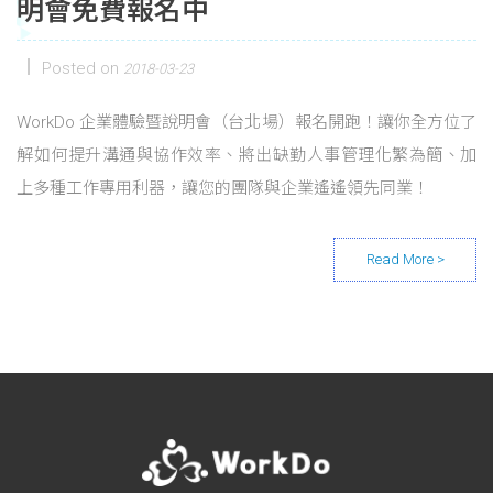
明會免費報名中
Posted on
2018-03-23
WorkDo 企業體驗暨說明會（台北場）報名開跑！讓你全方位了
解如何提升溝通與協作效率、將出缺勤人事管理化繁為簡、加
上多種工作專用利器，讓您的團隊與企業遙遙領先同業！
Posts navigation