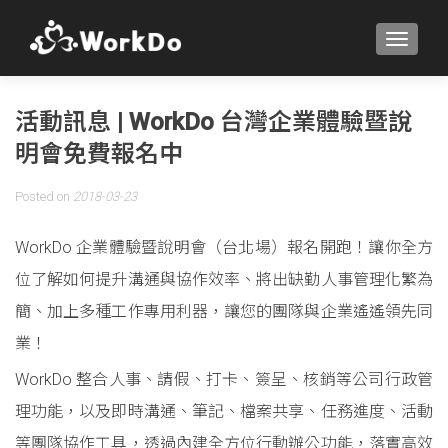
TOGGLE
活動訊息 | WorkDo 台灣企業體驗暨說
明會免費報名中
Posted on
2018-03-23
WorkDo 企業體驗暨說明會（台北場）報名開跑！讓你全方
位了解如何提升溝通與協作效率、將出缺勤人事管理化繁為
簡、加上多種工作專用利器，讓您的團隊與企業遙遙領先同
業！
WorkDo 整合人事、請假、打卡、簽呈、核銷等公司行政管
理功能，以及即時溝通、筆記、檔案共享、任務進度、活動
等團隊協作工具，透過內建全方位行動辦公功能，落實高效