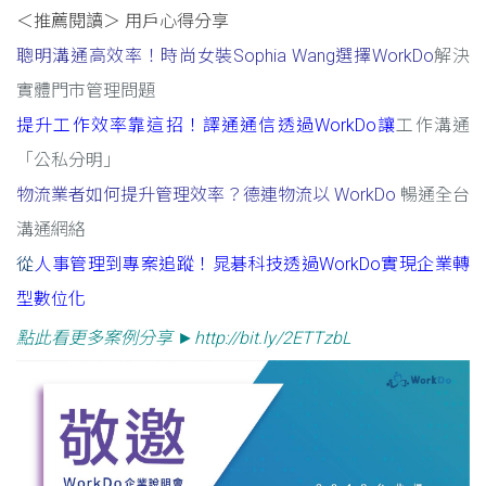
＜推薦閱讀＞ 用戶心得分享
聰明溝通高效率！時尚女裝Sophia Wang選擇WorkDo
解決
實體門市管理問題
提升工作效率靠這招！譯通通信透過WorkDo讓
工作溝通
「公私分明」
物流業者如何提升管理效率？德連物流以 WorkDo
暢通全台
溝通網絡
從
人事管理到專案追蹤！晁碁科技透過WorkDo
實現企業轉
型數位化
點此看更多案例分享 ►http://bit.ly/2ETTzbL