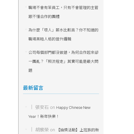
職場不會有笨員工，只有不會管理的主管
跟不懂合作的團體
為什麼「壞人」薪水比較高？你不知道的
職場黑暗人格的晉升邏輯
公司每個部門都沒做錯，為何合作起來卻
一團亂？「照流程走」其實可能是最大問
題
最新留言
張安石
on
Happy Chinese New
Year！新年快樂！
胡宸榮
on
【抽獎活動】上班族的新