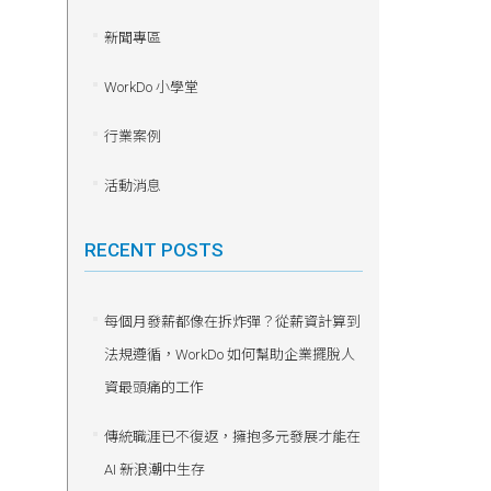
新聞專區
WorkDo 小學堂
行業案例
活動消息
RECENT POSTS
每個月發薪都像在拆炸彈？從薪資計算到
法規遵循，WorkDo 如何幫助企業擺脫人
資最頭痛的工作
傳統職涯已不復返，擁抱多元發展才能在
AI 新浪潮中生存