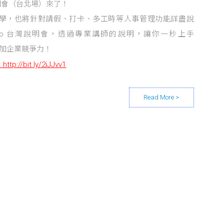
說明會（台北場）來了！
介與教學，也將針對請假、打卡、多工時等人事管理功能詳盡說
kDo 台灣說明會，透過專業講師的說明，讓你一秒上手
增加企業競爭力！
：
http://bit.ly/2iJJvv1