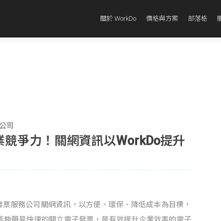
關於 WorkDo
價格與方案
部落格
公司
競爭力！關網資訊以WorkDo提升
 電子發票服務公司關網資訊，以方便、環保、降低成本為目標，
能夠簡易快速的開立電子發票，是有效提升企業效率的電子