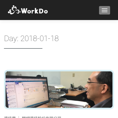
TOGGLE
Day:
2018-01-18