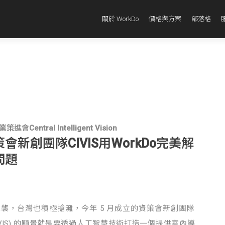
關於 WorkDo
價格與方案
部落格
Central Intelligent Vision
新創團隊CIVIS用WorkDo完美解
問題
潮來襲，台灣也積極搶灘，今年 5 月成立的資策會新創團隊
 Vision (CIVIS) 的願景就是要透過人工智慧技術打造一個提供室內導