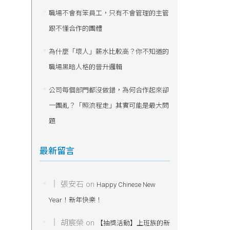
職場不會有笨員工，只有不會管理的主管
跟不懂合作的團體
為什麼「壞人」薪水比較高？你不知道的
職場黑暗人格的晉升邏輯
公司每個部門都沒做錯，為何合作起來卻
一團亂？「照流程走」其實可能是最大問
題
最新留言
張安石
on
Happy Chinese New
Year！新年快樂！
胡宸榮
on
【抽獎活動】上班族的新