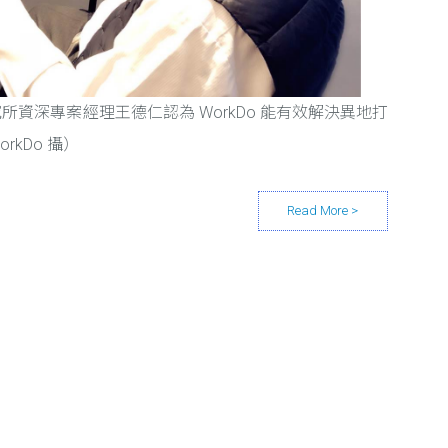
究所資深專案經理王德仁認為 WorkDo 能有效解決異地打
kDo 攝）