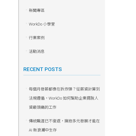
新聞專區
WorkDo 小學堂
行業案例
活動消息
RECENT POSTS
每個月發薪都像在拆炸彈？從薪資計算到
法規遵循，WorkDo 如何幫助企業擺脫人
資最頭痛的工作
傳統職涯已不復返，擁抱多元發展才能在
AI 新浪潮中生存