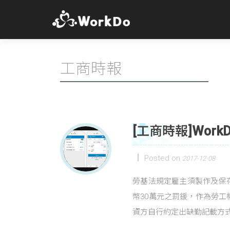
工商時報
[工商時報]Wor
Posted on
2017-12-08
勞基法規定雇主須製作及保
幣30萬元之罰鍰，作為勞
資方自行約定出缺勤記載方式