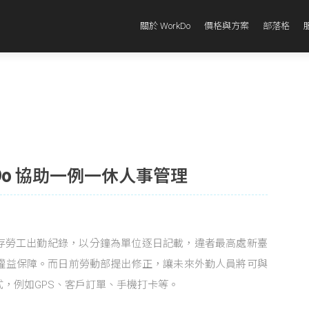
關於 WorkDo
價格與方案
部落格
kDo 協助一例一休人事管理
存勞工出勤紀錄，以分鐘為單位逐日記載，違者最高處新臺
工權益保障。而日前勞動部提出修正，讓未來外勤人員將可與
，例如GPS、客戶訂單、手機打卡等。