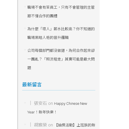
職場不會有笨員工，只有不會管理的主管
跟不懂合作的團體
為什麼「壞人」薪水比較高？你不知道的
職場黑暗人格的晉升邏輯
公司每個部門都沒做錯，為何合作起來卻
一團亂？「照流程走」其實可能是最大問
題
最新留言
張安石
on
Happy Chinese New
Year！新年快樂！
胡宸榮
on
【抽獎活動】上班族的新