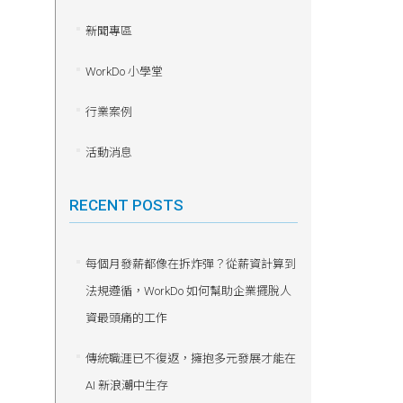
新聞專區
WorkDo 小學堂
行業案例
活動消息
RECENT POSTS
每個月發薪都像在拆炸彈？從薪資計算到
法規遵循，WorkDo 如何幫助企業擺脫人
資最頭痛的工作
傳統職涯已不復返，擁抱多元發展才能在
AI 新浪潮中生存