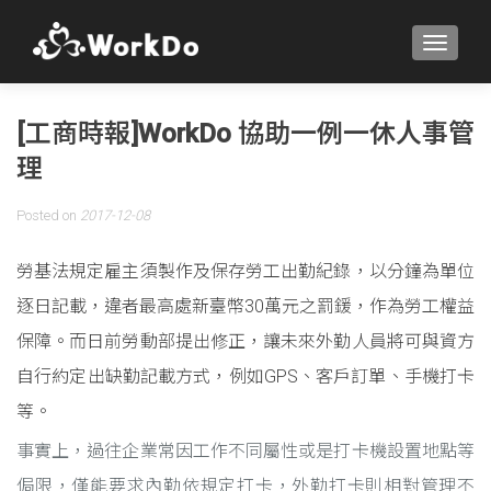
TOGGLE
[工商時報]WorkDo 協助一例一休人事管
理
Posted on
2017-12-08
勞基法規定雇主須製作及保存勞工出勤紀錄，以分鐘為單位
逐日記載，違者最高處新臺幣30萬元之罰鍰，作為勞工權益
保障。而日前勞動部提出修正，讓未來外勤人員將可與資方
自行約定出缺勤記載方式，例如GPS、客戶訂單、手機打卡
等。
事實上，過往企業常因工作不同屬性或是打卡機設置地點等
侷限，僅能要求內勤依規定打卡，外勤打卡則相對管理不