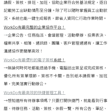
請假、簽核、排班、加班，協助企業符合勞基法規定，逐日
記載勞工出缺勤情形至分鐘。除了可以隨時掌握員工出勤狀
況，系統也能一鍵生成報表，節省人資同仁行政作業時間。
WorkDo有最完整的企業協作平台！
→
企業公告、任務指派、會議管理、活動舉辦、投票表決、
檔案共享、相簿、通訊錄、團購、客戶管理通通有，讓工作
溝通協作更簡單高效！
WorkDo有最便利的電子簽核
系統！
→無論何時何地都能透過手機、電腦送出簽呈或完成簽核，
優化所有簽單環節，簽核不卡關，告別紙本請假單、加班
單，完美落實行動辦公。
WorkDo有最高效的快捷管理工具！
→想知道所有待辦事項嗎？只要打開快捷門，就能看到行事
曆、待辦任務、活動、簽核、休假一覽、所有公告、筆記、