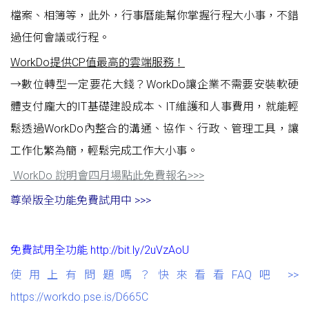
檔案、相簿等，此外，行事曆能幫你掌握行程大小事，不錯
過任何會議或行程。
WorkDo提供CP值最高的雲端服務！
→數位轉型一定要花大錢？WorkDo讓企業不需要安裝軟硬
體支付龐大的IT基礎建設成本、IT維護和人事費用，就能輕
鬆透過WorkDo內整合的溝通、協作、行政、管理工具，讓
工作化繁為簡，輕鬆完成工作大小事。
WorkDo 說明會四月場點此免費報名>>>
尊榮版全功能免費試用中 >>>
免費試用全功能 http://bit.ly/2uVzAoU
使用上有問題嗎？快來看看FAQ吧 >>
https://workdo.pse.is/D665C