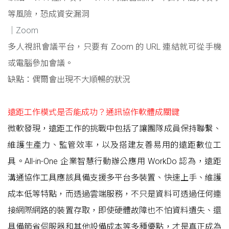
等風險，恐成資安漏洞
｜Zoom
多人視訊會議平台，只要有 Zoom 的 URL 連結就可從手機
或電腦參加會議。
缺點：偶爾會出現不大順暢的狀況
遠距工作模式是否能成功？通訊協作軟體成關鍵
微軟發現，遠距工作的挑戰中包括了讓團隊成員保持聯繫、
維護生產力、監管效率，以及搭建友善易用的遠距數位工
具。All-in-One 企業智慧行動辦公應用 WorkDo 認為，遠距
溝通協作工具應該具備支援多平台多裝置、快速上手、維護
成本低等特點，而透過雲端服務，不只是資料可透過任何連
接網際網路的裝置存取，即使硬體故障也不怕資料遺失、還
具備節省伺服器和其他設備成本等多種優點，才是真正成為