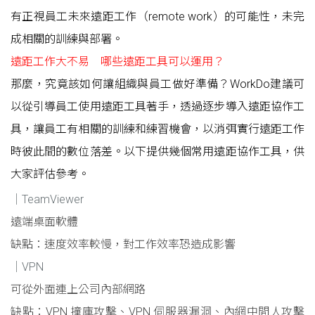
有正視員工未來遠距工作（remote work）的可能性，未完
成相關的訓練與部署。
遠距工作大不易 哪些遠距工具可以運用？
那麼，究竟該如何讓組織與員工做好準備？WorkDo建議可
以從引導員工使用遠距工具著手，透過逐步導入遠距協作工
具，讓員工有相關的訓練和練習機會，以消弭實行遠距工作
時彼此間的數位落差。以下提供幾個常用遠距協作工具，供
大家評估參考。
｜
TeamViewer
遠端桌面軟體
缺點：速度效率較慢，對工作效率恐造成影響
｜VPN
可從外面連上公司內部網路
缺點：VPN 撞庫攻擊、VPN 伺服器漏洞、內網中間人攻擊