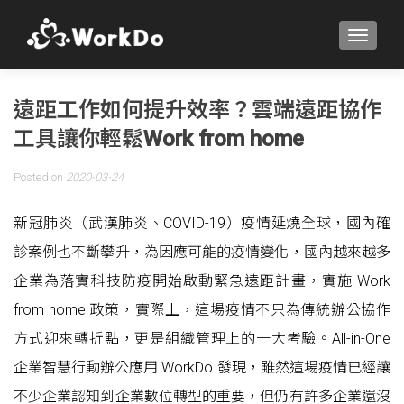
TOGGLE
遠距工作如何提升效率？雲端遠距協作
工具讓你輕鬆Work from home
Posted on
2020-03-24
新冠肺炎（武漢肺炎、COVID-19）疫情延燒全球，國內確
診案例也不斷攀升，為因應可能的疫情變化，國內越來越多
企業為落實科技防疫開始啟動緊急遠距計畫，實施 Work
from home 政策，實際上，這場疫情不只為傳統辦公協作
方式迎來轉折點，更是組織管理上的一大考驗。All-in-One
企業智慧行動辦公應用 WorkDo 發現，雖然這場疫情已經讓
不少企業認知到企業數位轉型的重要，但仍有許多企業還沒