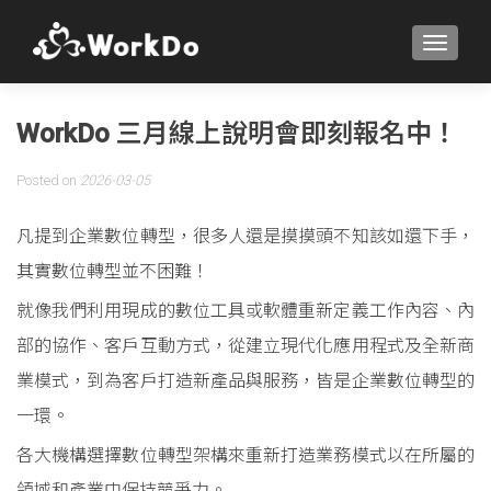
TOGGLE
WorkDo 三月線上說明會即刻報名中！
Posted on
2026-03-05
凡提到企業數位轉型，很多人還是摸摸頭不知該如還下手，
其實數位轉型並不困難！
就像我們利用現成的數位工具或軟體重新定義工作內容、內
部的協作、客戶互動方式，從建立現代化應用程式及全新商
業模式，到為客戶打造新產品與服務，皆是企業數位轉型的
一環。
各大機構選擇數位轉型架構來重新打造業務模式以在所屬的
領域和產業中保持競爭力。