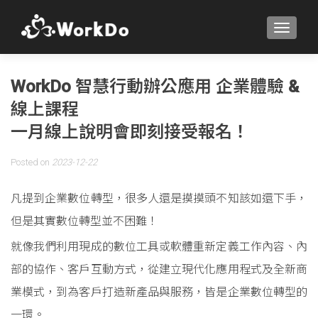
TOGGLE
WorkDo 智慧行動辦公應用 企業體驗 &
線上課程
一月線上說明會即刻接受報名！
Posted on
2023-12-22
凡提到企業數位轉型，很多人還是摸摸頭不知該如還下手，
但是其實數位轉型並不困難！
就像我們利用現成的數位工具或軟體重新定義工作內容、內
部的協作、客戶互動方式，從建立現代化應用程式及全新商
業模式，到為客戶打造新產品與服務，皆是企業數位轉型的
一環。