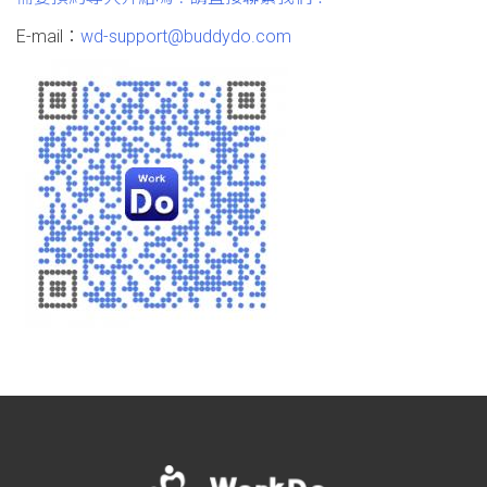
E-mail：
wd-support@buddydo.com