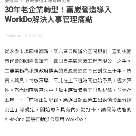
營造業
嘉崴營造工程有限公司
30年老企業轉型！嘉崴營造導入
WorkDo解決人事管理痛點
Posted on
2018-10-03
從永樂市場四樓翻新、新店區公所辦公空間規劃一直到桃園
市代會的國際會議室，都出自嘉崴營造工程有限公司之手。
主要業務為承攬政府標案的嘉崴營造迄今已創立三十年，負
責人與員工情感深厚，因此在上下班時間也給予員工極大彈
性。然而因應勞基法中「雇主應置備勞工出勤紀錄，並保存
五年」、「前項出勤紀錄，應逐日記載勞工出勤情形至分鐘
為止」等規定，開始導入具有內外勤打卡、請假等功能的
All-in-One 智慧行動辦公應用 WorkDo。