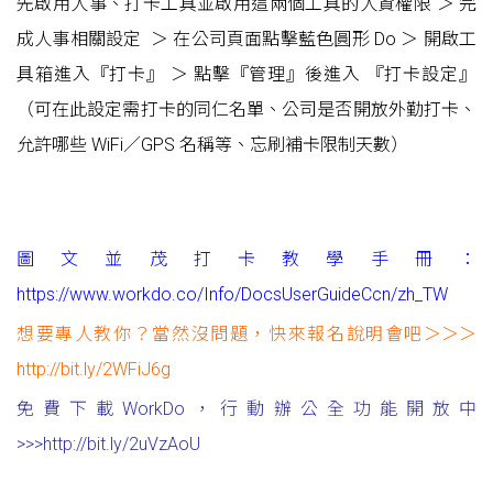
先啟用人事、打卡工具並啟用這兩個工具的人資權限 ＞ 完
成
人事相關設定
＞ 在公司頁面點擊藍色圓形 Do ＞ 開啟工
具箱進入『打卡』 ＞ 點擊『管理』後進入 『打卡設定』
（可在此設定
需打卡的同仁名單、公司是否開放外勤打卡、
允許哪些 WiFi／GPS 名稱等、忘刷補卡限制天數）
圖文並茂打卡教學手冊：
https://www.workdo.co/Info/DocsUserGuideCcn/zh_TW
想要專人教你？當然沒問題，快來報名說明會吧＞＞＞
http://bit.ly/2WFiJ6g
免費下載WorkDo，行動辦公全功能開放中
>>>http://bit.ly/2uVzAoU