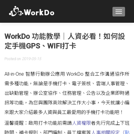
TOGGLE
WorkDo 功能教學｜人資必看！如何設
定手機GPS、WIFI打卡
Posted on
2019-05-15
All-in-One 智慧行動辦公應用 WorkDo 整合工作溝通協作所
需多種功能，無論是手機打卡、電子簽核、雲端人事管理、
出缺勤管理、辦公室協作、任務管理、公告以及企業即時通
訊等功能，為您與團隊高效解決工作大小事，今天就讓小編
來跟大家介紹最多人資與員工最愛用的手機打卡功能吧！
溫馨提醒：啟用打卡功能前需請
人資權限
者先行完成上下班
時間、補卡規則、部門編制、員工檔案等
人事相關設定（
點