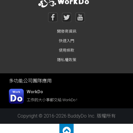
開發商資訊
快速入門
使用條款
隱私權政策
多功能公司團隊應用
WorkDo
工作的大小事都交給 WorkDo !
Copyright © 2016-2026 BuddyDo Inc. 版權所有