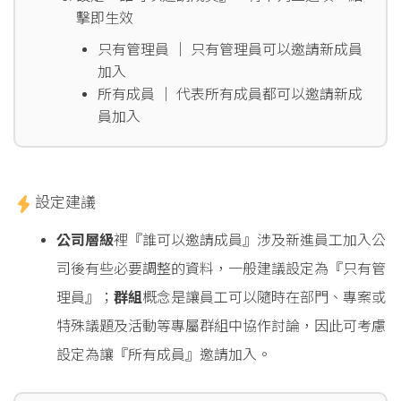
擊即生效
只有管理員 │ 只有管理員可以邀請新成員
加入
所有成員 │ 代表所有成員都可以邀請新成
員加入
設定建議
公司層級
裡『誰可以邀請成員』涉及新進員工加入公
司後有些必要調整的資料，一般建議設定為『只有管
理員』；
群組
概念是讓員工可以隨時在部門、專案或
特殊議題及活動等專屬群組中協作討論，因此可考慮
設定為讓『所有成員』邀請加入。