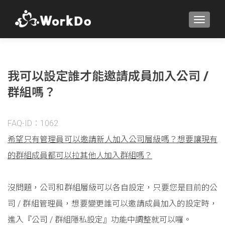
TOGGLE
我可以設定誰才能邀請成員加入公司 /
群組嗎？
FAQ-ID：1062
希望只有管理員可以邀請新人加入公司層級嗎？想要讓現有
的群組成員都可以拉其他人加入群組嗎？
沒問題，公司和群組層級可以各自設定，只要您是目前的公
司 / 群組管理員，想要變更誰可以邀請成員加入的設定時，
進入『公司 / 群組隱私設定』功能中調整就可以囉。