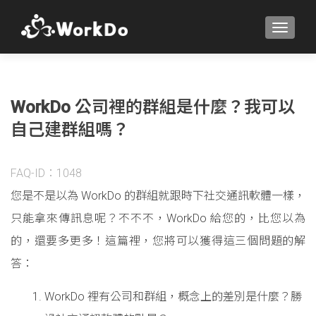
TOGGLE
WorkDo 公司裡的群組是什麼？我可以
自己建群組嗎？
FAQ-ID：1048
您是不是以為 WorkDo 的群組就跟時下社交通訊軟體一樣，
只能拿來傳訊息呢？不不不，WorkDo 給您的，比您以為
的，還要多更多！這篇裡，您將可以獲得這三個問題的解
答：
WorkDo 裡有公司和群組，概念上的差別是什麼？勝