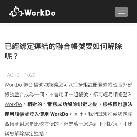
TOGGLE
已經綁定連結的聯合帳號要如何解除
呢？
FAQ-ID：1029
WorkDo 聯合帳號功能讓您可以把多組註冊登錄帳號及外部
帳號整合成為一個，不管用哪一組帳號，都可輕易順暢登入
WorkDo
。
相對的，當您成功解除綁定之後，您將再也無法
使用該帳號登入使用 WorkDo
。因此，我們誠懇推薦綁定聯
合帳號對您是比較方便的，但是萬一您遇到下列狀況，才建
議您解除綁定連結：