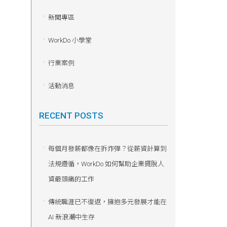
新聞專區
WorkDo 小學堂
行業案例
活動消息
RECENT POSTS
每個月發薪都像在拆炸彈？從薪資計算到
法規遵循，WorkDo 如何幫助企業擺脫人
資最頭痛的工作
傳統職涯已不復返，擁抱多元發展才能在
AI 新浪潮中生存