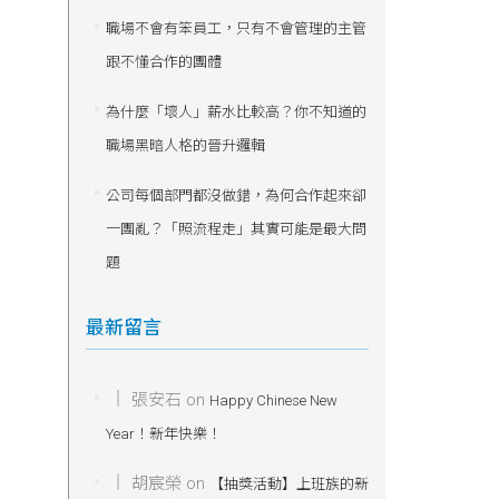
職場不會有笨員工，只有不會管理的主管
跟不懂合作的團體
為什麼「壞人」薪水比較高？你不知道的
職場黑暗人格的晉升邏輯
公司每個部門都沒做錯，為何合作起來卻
一團亂？「照流程走」其實可能是最大問
題
最新留言
張安石
on
Happy Chinese New
Year！新年快樂！
胡宸榮
on
【抽獎活動】上班族的新