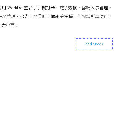
動辦公應用 WorkDo 整合了手機打卡、電子簽核、雲端人事管理、
任務管理、公告、企業即時通訊等多種工作場域所需功能，
作大小事！