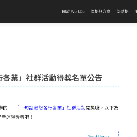
關於 WorkDo
價格與方案
部落格
行各業」社群活動得獎名單公告
辦的
「一句話激怒各行各業」社群活動
開獎囉，以下為
是幸運得獎者吧！