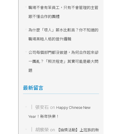
職場不會有笨員工，只有不會管理的主管
跟不懂合作的團體
為什麼「壞人」薪水比較高？你不知道的
職場黑暗人格的晉升邏輯
公司每個部門都沒做錯，為何合作起來卻
一團亂？「照流程走」其實可能是最大問
題
最新留言
張安石
on
Happy Chinese New
Year！新年快樂！
胡宸榮
on
【抽獎活動】上班族的新