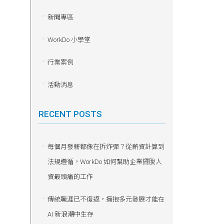
新聞專區
WorkDo 小學堂
行業案例
活動消息
RECENT POSTS
每個月發薪都像在拆炸彈？從薪資計算到
法規遵循，WorkDo 如何幫助企業擺脫人
資最頭痛的工作
傳統職涯已不復返，擁抱多元發展才能在
AI 新浪潮中生存