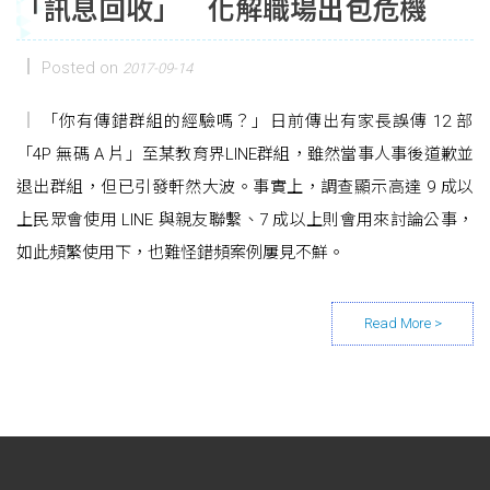
「訊息回收」 化解職場出包危機
Posted on
2017-09-14
「你有傳錯群組的經驗嗎？」日前傳出有家長誤傳 12 部
「4P 無碼 A 片」至某教育界LINE群組，雖然當事人事後道歉並
退出群組，但已引發軒然大波。事實上，調查顯示高達 9 成以
上民眾會使用 LINE 與親友聯繫、7 成以上則會用來討論公事，
如此頻繁使用下，也難怪錯頻案例屢見不鮮。
Posts navigation