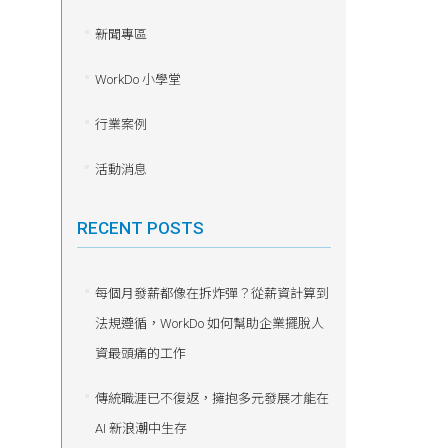
新聞專區
WorkDo 小學堂
行業案例
活動消息
RECENT POSTS
每個月發薪都像在拆炸彈？從薪資計算到
法規遵循，WorkDo 如何幫助企業擺脫人
資最頭痛的工作
傳統職涯已不復返，擁抱多元發展才能在
AI 新浪潮中生存