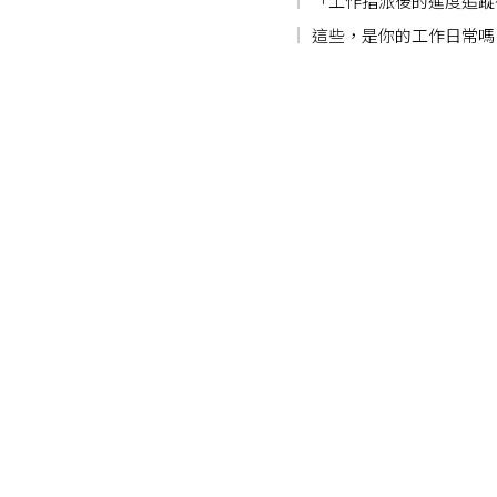
「工作指派後的進度追蹤
這些，是你的工作日常嗎
Posts navigation