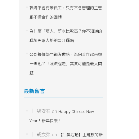
職場不會有笨員工，只有不會管理的主管
跟不懂合作的團體
為什麼「壞人」薪水比較高？你不知道的
職場黑暗人格的晉升邏輯
公司每個部門都沒做錯，為何合作起來卻
一團亂？「照流程走」其實可能是最大問
題
最新留言
張安石
on
Happy Chinese New
Year！新年快樂！
胡宸榮
on
【抽獎活動】上班族的新