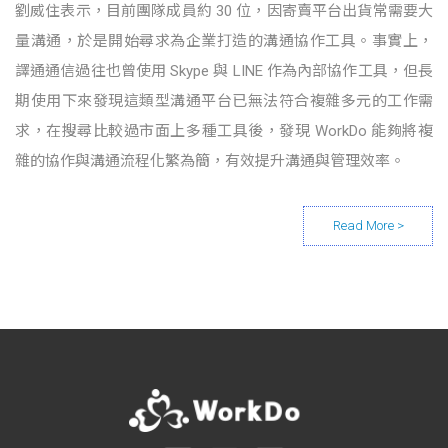
劉威住表示，目前團隊成員約 30 位，因寄賣平台出貨常需要大
量溝通，於是開始尋求為企業打造的溝通協作工具。事實上，
譯通通信過往也曾使用 Skype 與 LINE 作為內部協作工具，但長
期使用下來發現這類型溝通平台已無法符合複雜多元的工作需
求，在搜尋比較過市面上多種工具後，發現 WorkDo 能夠將複
雜的協作與溝通流程化繁為簡，有效提升溝通與管理效率。
Posts navigation