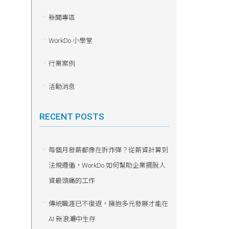
新聞專區
WorkDo 小學堂
行業案例
活動消息
RECENT POSTS
每個月發薪都像在拆炸彈？從薪資計算到
法規遵循，WorkDo 如何幫助企業擺脫人
資最頭痛的工作
傳統職涯已不復返，擁抱多元發展才能在
AI 新浪潮中生存