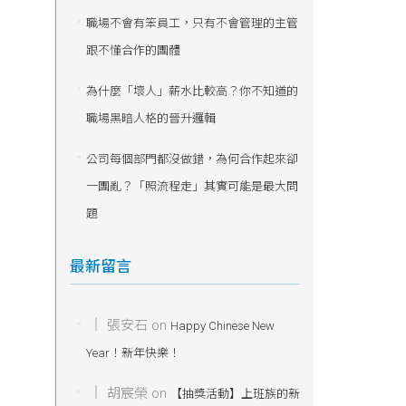
職場不會有笨員工，只有不會管理的主管
跟不懂合作的團體
為什麼「壞人」薪水比較高？你不知道的
職場黑暗人格的晉升邏輯
公司每個部門都沒做錯，為何合作起來卻
一團亂？「照流程走」其實可能是最大問
題
最新留言
張安石
on
Happy Chinese New
Year！新年快樂！
胡宸榮
on
【抽獎活動】上班族的新