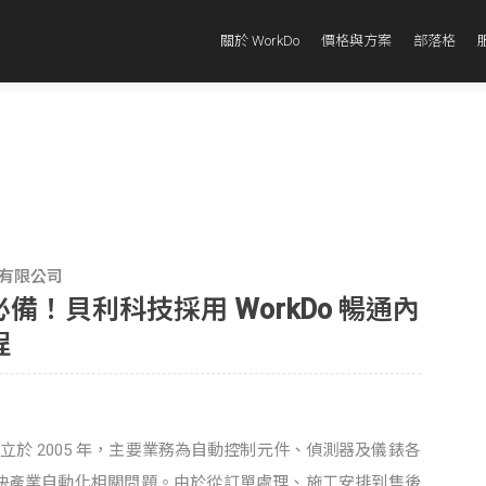
關於 WorkDo
價格與方案
部落格
有限公司
備！貝利科技採用 WorkDo 暢通內
程
於 2005 年，主要業務為自動控制元件、偵測器及儀錶各
決產業自動化相關問題。由於從訂單處理、施工安排到售後