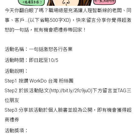
今天你翻白眼了嗎？職場總是充滿讓人理智斷線的老闆、同
事、客戶…(以下省略500字XD)，快來留言分享你覺得超激
怒的一句話，就有機會把禮券帶回家！
活動名稱：一句話激怒各行各業
活動時間：即日起至10/5
活動說明：
Step1 按讚
WorkDo 台灣
粉絲團
Step2 於該
活動貼文(http://bit.ly/2fc9juO)
下方留言並TAG三
位朋友
Step3 分享該
活動
於個人臉書並設為公開，即有機會獲得超
商禮券
活動獎項：