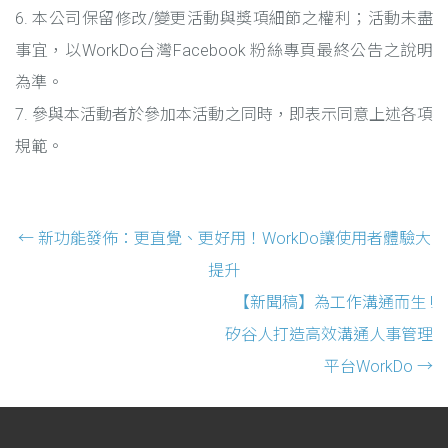
6. 本公司保留修改/變更活動與獎項細節之權利；活動未盡
事宜，以WorkDo台灣Facebook 粉絲專頁最終公告之說明
為準。
7. 參與本活動者於參加本活動之同時，即表示同意上述各項
規範。
Post navigation
←
新功能發佈：更直覺、更好用！WorkDo讓使用者體驗大
提升
【新聞稿】為工作溝通而生 !
矽谷人打造高效溝通人事管理
平台WorkDo
→