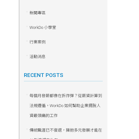
新聞專區
WorkDo 小學堂
行業案例
活動消息
RECENT POSTS
每個月發薪都像在拆炸彈？從薪資計算到
法規遵循，WorkDo 如何幫助企業擺脫人
資最頭痛的工作
傳統職涯已不復返，擁抱多元發展才能在