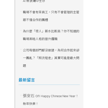
AI 新浪潮中生存
職場不會有笨員工，只有不會管理的主管
跟不懂合作的團體
為什麼「壞人」薪水比較高？你不知道的
職場黑暗人格的晉升邏輯
公司每個部門都沒做錯，為何合作起來卻
一團亂？「照流程走」其實可能是最大問
題
最新留言
張安石
on
Happy Chinese New Year！
新年快樂！