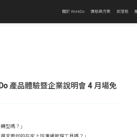
關於 WorkDo
價格與方案
部落格
Do 產品體驗暨企業說明會 4 月場免
位轉型嗎？」
策尋求更好的在家上班溝通管理工具嗎？」