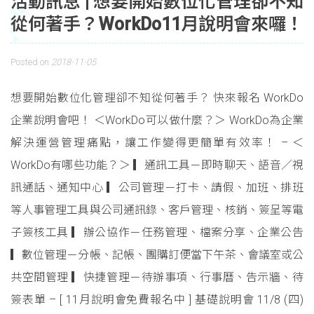
活動訊息 | 想要開始數位化管理卻不知
從何著手？WorkDo11月說明會來囉！
Posted on
2018-11-05
想要開始數位化管理卻不知從何著手？ 快來報名 WorkDo
企業說明會吧！ ＜WorkDo可以做什麼？＞ WorkDo為企業
解決運營管理痛點，讓工作變得更簡單有效率！ – ＜
WorkDo有哪些功能？＞ ▎通訊工具－即時聊天、語音／視
訊通話、通知中心 ▎公司管理－打卡、請假、加班、排班
等人事管理工具與公司通訊錄、客戶管理、核銷、簽呈等電
子簽核工具 ▎辦公協作－任務管理、檔案分享、企業公告
▎數位管理－分帳、記帳、團購訂便當下午茶、會議室或公
共空間管理 ▎快捷管理－待辦事項、行事曆、告示牆、待
簽表單 – [ 11月說明會免費報名中 ] 基礎說明會 11/8 (四)